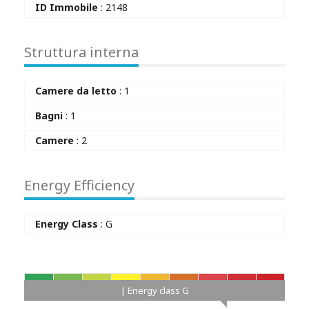
ID Immobile
: 2148
Struttura interna
Camere da letto
: 1
Bagni
: 1
Camere
: 2
Energy Efficiency
Energy Class
: G
A+
A
B
C
D
E
F
G
H
| Energy class G