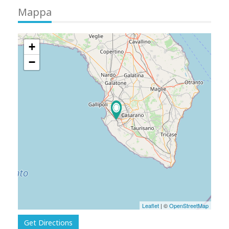
Mappa
+
−
Leaflet
| ©
OpenStreetMap
Get Directions