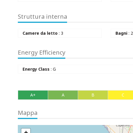
Struttura interna
Camere da letto
: 3
Bagni
: 
Energy Efficiency
Energy Class
: G
A+
A
B
C
Mappa
+