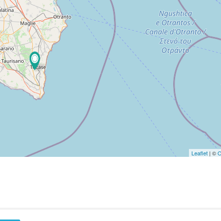
Leaflet
| ©
O