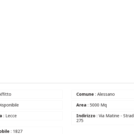
Affitto
Comune
: Alessano
Disponibile
Area
: 5000 Mq
ia
: Lecce
Indirizzo
: Via Matine - Strad
275
bile
: 1827