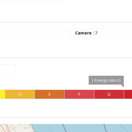
2
Camere
: 7
| Energy class G
D
E
F
G