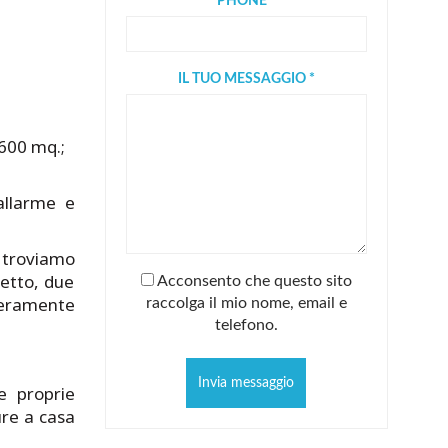
PHONE *
IL TUO MESSAGGIO *
 600 mq.;
 allarme e
, troviamo
etto, due
Acconsento che questo sito
 veramente
raccolga il mio nome, email e
telefono.
Invia messaggio
e proprie
ure a casa