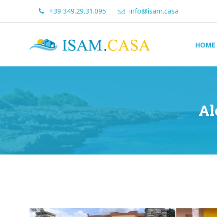
+39 349.29.31.095
info@isam.casa
ISAM.CASA
HOME
Dove
Cerco
Casa
Al