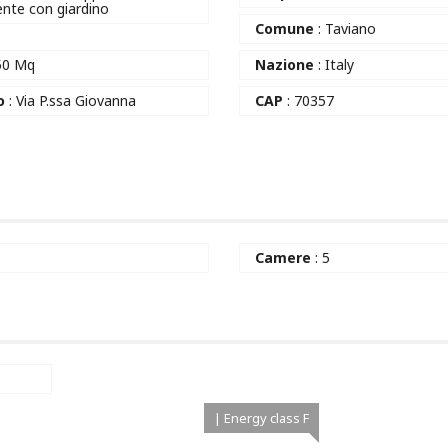
ente con giardino
Comune
: Taviano
50 Mq
Nazione
: Italy
o
: Via P.ssa Giovanna
CAP
: 70357
2
Camere
: 5
| Energy class F