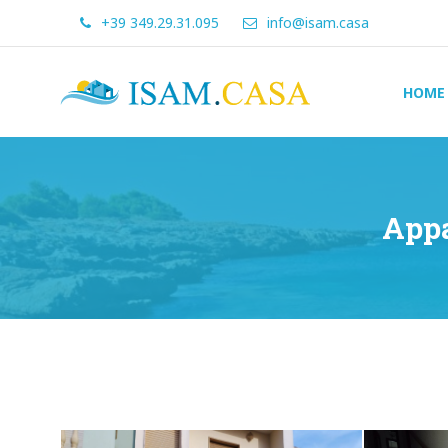
+39 349.29.31.095
info@isam.casa
ISAM.CASA
HOME
Dove
Cerco
Casa
Appa