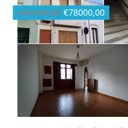
€
65.000,00
€
78000,00