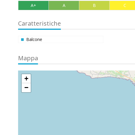
A+
A
B
C
Caratteristiche
Balcone
Mappa
+
−