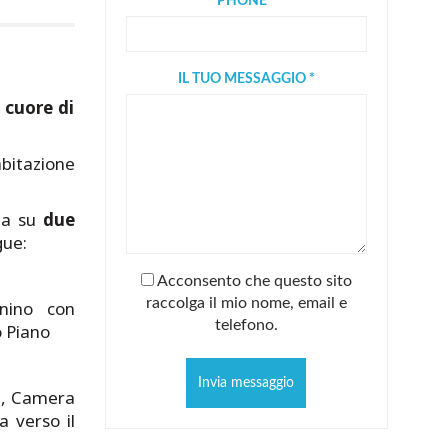
PHONE *
IL TUO MESSAGGIO *
 cuore di
abitazione
ppa su
due
gue:
Acconsento che questo sito
raccolga il mio nome, email e
inino con
telefono.
o Piano
Invia messaggio
a, Camera
a verso il