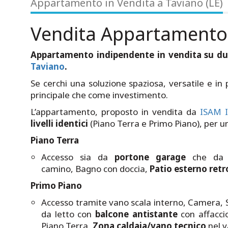
Appartamento in Vendita a Taviano (LE)
Vendita Appartamento
Appartamento indipendente in vendita su due l
Taviano
.
Se cerchi una soluzione spaziosa, versatile e in
principale che come investimento.
L’appartamento, proposto in vendita da
ISAM I
livelli identici
(Piano Terra e Primo Piano), per un
Piano Terra
Accesso sia da
portone garage
che da p
camino, Bagno con doccia,
Patio esterno ret
Primo Piano
Accesso tramite vano scala interno, Camera,
da letto con
balcone antistante
con affaccio
Piano Terra,
Zona caldaia/vano tecnico
nel v