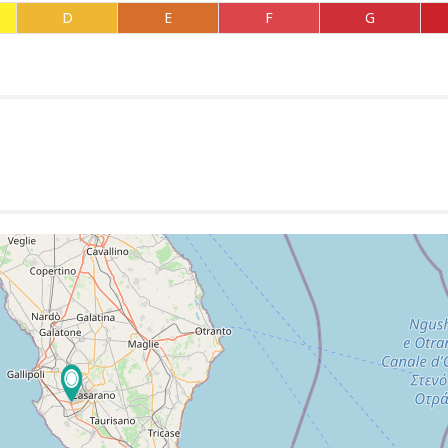
D
E
F
G