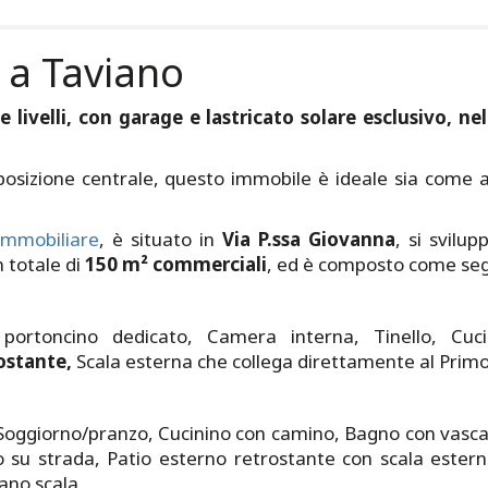
 a Taviano
ivelli, con garage e lastricato solare esclusivo, nel
 posizione centrale, questo immobile è ideale sia come 
mmobiliare
, è situato in
Via P.ssa Giovanna
, si svilu
 totale di
150 m² commerciali
, ed è composto come se
ortoncino dedicato, Camera interna, Tinello, Cuc
rostante,
Scala esterna che collega direttamente al Prim
 Soggiorno/pranzo, Cucinino con camino, Bagno con vasc
 su strada, Patio esterno retrostante con scala estern
ano scala