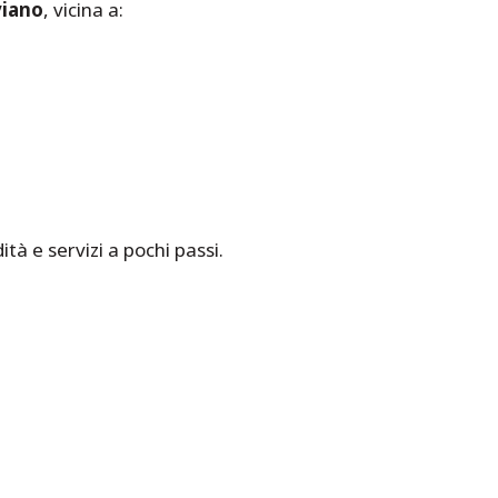
viano
, vicina a:
à e servizi a pochi passi.