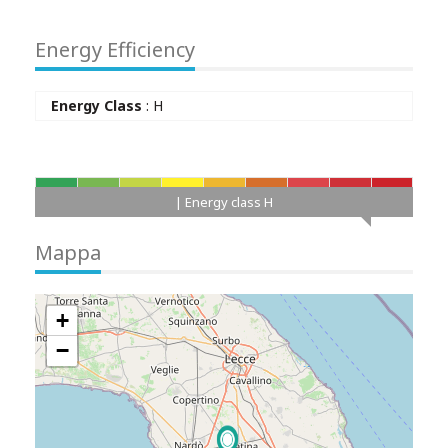
Energy Efficiency
Energy Class
: H
A+
A
B
C
D
E
F
G
H
| Energy class H
Mappa
+
−