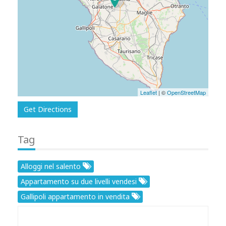
Leaflet
| ©
OpenStreetMap
Get Directions
Tag
Alloggi nel salento
Appartamento su due livelli vendesi
Gallipoli appartamento in vendita