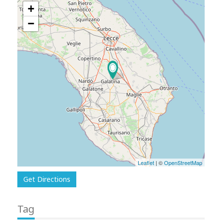
+
−
Leaflet
| ©
OpenStreetMap
Get Directions
Tag