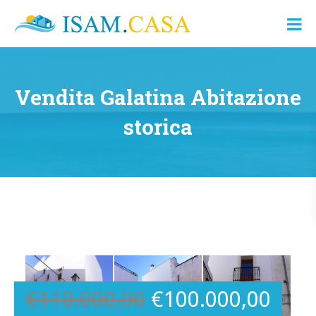
ISAM.CASA
Dove
Cerco
Casa
Vendita Galatina Abitazione
storica
€
110.000,00
€
100.000,00