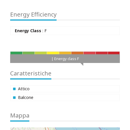
Energy Efficiency
Energy Class
: F
A+
A
B
C
D
E
F
G
H
| Energy class F
Caratteristiche
Attico
Balcone
Mappa