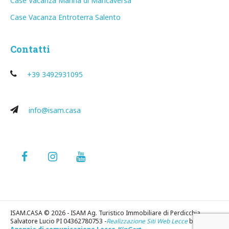
Case Vacanza Marina di Mancaversa
Case Vacanza Entroterra Salento
Contatti
+39 3492931095
info@isam.casa
ISAM.CASA © 2026 - ISAM Ag. Turistico Immobiliare di Perdicchia
Salvatore Lucio PI 04362780753 -
Realizzazione Siti Web Lecce
by