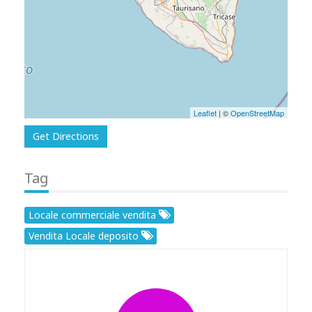
Leaflet
| ©
OpenStreetMap
Get Directions
Tag
Locale commerciale vendita
Vendita Locale deposito