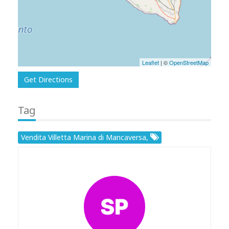
Leaflet
| ©
OpenStreetMap
Get Directions
Tag
Vendita Villetta Marina di Mancaversa,