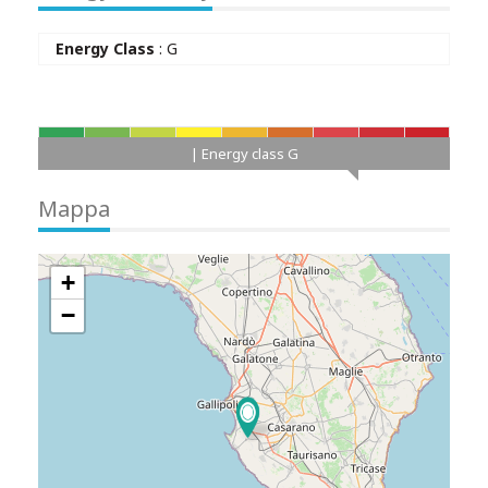
Energy Class
: G
A+
A
B
C
D
E
F
G
H
| Energy class G
Mappa
+
−