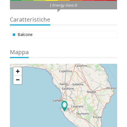
A+
A
B
C
D
E
F
G
H
| Energy class D
Caratteristiche
Balcone
Mappa
+
−