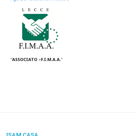
“
ASSOCIATO –F.I.M.A.A.
”
ISAM.CASA