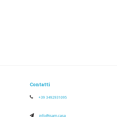
Contatti
+39 3492931095
info@isam.casa