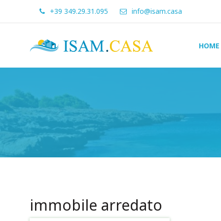
+39 349.29.31.095
info@isam.casa
ISAM.CASA
HOME
Dove
Cerco
Casa
immobile arredato