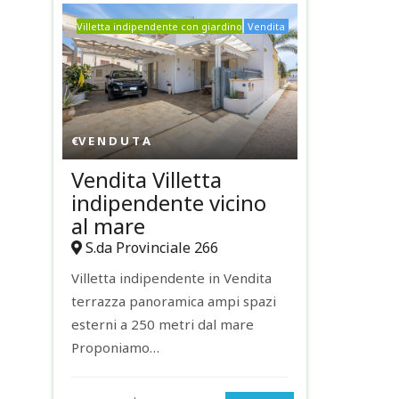
Villetta indipendente con giardino
Vendita
€
V E N D U T A
Vendita Villetta
indipendente vicino
al mare
S.da Provinciale 266
Villetta indipendente in Vendita
terrazza panoramica ampi spazi
esterni a 250 metri dal mare
Proponiamo…