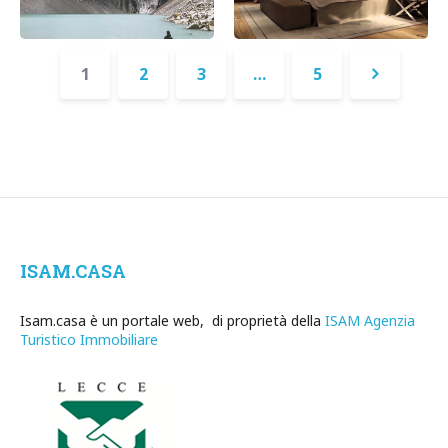
1
2
3
…
5
Succes
»
ISAM.CASA
Isam.casa è un portale web, di proprietà della
ISAM Agenzia
Turistico Immobiliare