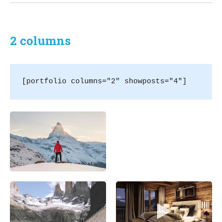
»
2 columns
[portfolio columns="2" showposts="4"]