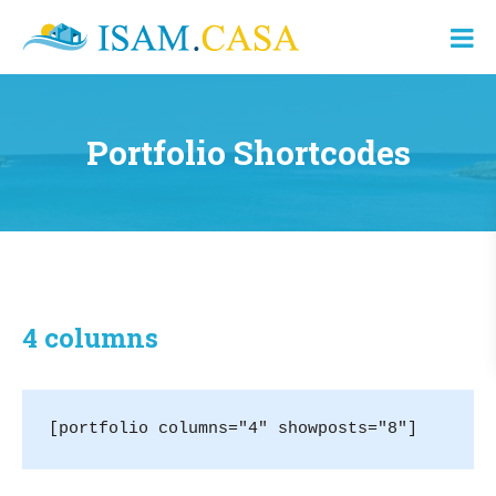
ISAM.CASA
Dove
Cerco
Casa
Portfolio Shortcodes
4 columns
[portfolio columns="4" showposts="8"]