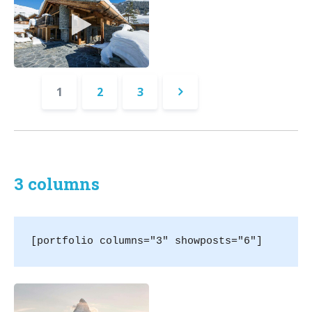
1
2
3
Successivo
»
3 columns
[portfolio columns="3" showposts="6"]