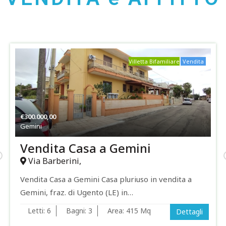
Immobile Storico con volte a stella
Vendita
€
85.000,00
Tuglie
Vendesi Antico Locale Tuglie
Via Varese
Vendesi antico locale Tuglie Locale Deposito e
Appartamento con volte a stella Vendesi Antico
Locale…
Dettagli