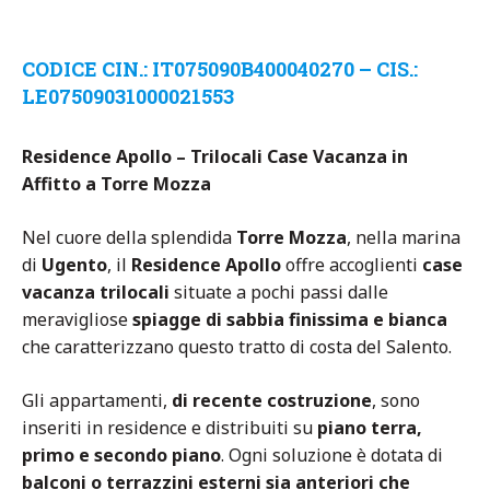
CODICE CIN.: IT075090B400040270 – CIS.:
LE07509031000021553
Residence Apollo – Trilocali Case Vacanza in
Affitto a Torre Mozza
Nel cuore della splendida
Torre Mozza
, nella marina
di
Ugento
, il
Residence Apollo
offre accoglienti
case
vacanza trilocali
situate a pochi passi dalle
meravigliose
spiagge di sabbia finissima e bianca
che caratterizzano questo tratto di costa del Salento.
Gli appartamenti,
di recente costruzione
, sono
inseriti in residence e distribuiti su
piano terra,
primo e secondo piano
. Ogni soluzione è dotata di
balconi o terrazzini esterni sia anteriori che