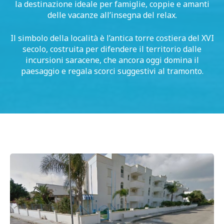
la destinazione ideale per famiglie, coppie e amanti
delle vacanze all’insegna del relax.
Il simbolo della località è l’antica torre costiera del XVI
secolo, costruita per difendere il territorio dalle
incursioni saracene, che ancora oggi domina il
paesaggio e regala scorci suggestivi al tramonto.