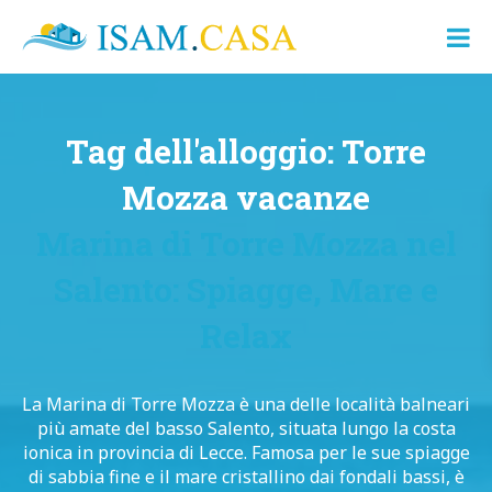
ISAM.CASA
Dove
Cerco
Casa
Tag dell'alloggio:
Torre
Mozza vacanze
Marina di Torre Mozza nel
Salento: Spiagge, Mare e
Relax
La Marina di Torre Mozza è una delle località balneari
più amate del basso Salento, situata lungo la costa
ionica in provincia di Lecce. Famosa per le sue spiagge
di sabbia fine e il mare cristallino dai fondali bassi, è