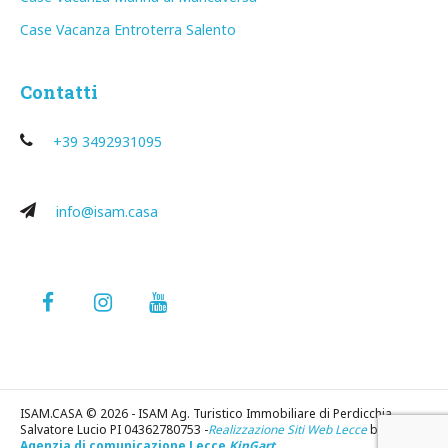
Case Vacanza Entroterra Salento
Contatti
+39 3492931095
info@isam.casa
ISAM.CASA © 2026 - ISAM Ag. Turistico Immobiliare di Perdicchia
Salvatore Lucio PI 04362780753 -
Realizzazione Siti Web Lecce
by
Agenzia di comunicazione Lecce
KinGart