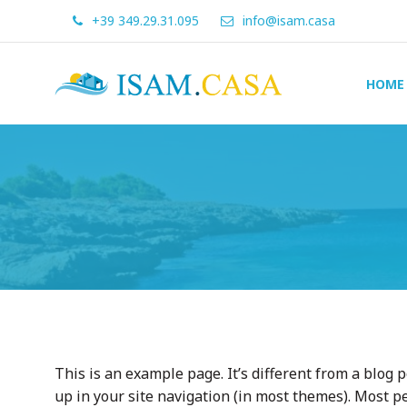
+39 349.29.31.095
info@isam.casa
ISAM.CASA
HOME
Dove
Cerco
Casa
This is an example page. It’s different from a blog p
up in your site navigation (in most themes). Most p