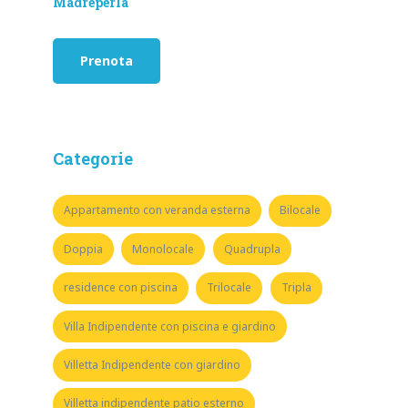
Madreperla
Prenota
Categorie
Appartamento con veranda esterna
Bilocale
Doppia
Monolocale
Quadrupla
residence con piscina
Trilocale
Tripla
Villa Indipendente con piscina e giardino
Villetta Indipendente con giardino
Villetta indipendente patio esterno