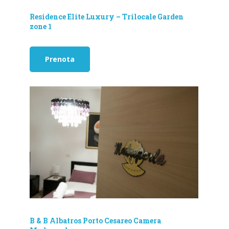
Residence Elite Luxury – Trilocale Garden
zone 1
Prenota
B & B Albatros Porto Cesareo Camera