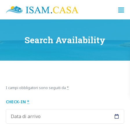
ISAM.CASA
Dove
Cerco
Casa
Search Availability
I campi obbligatori sono seguiti da
*
CHECK-IN
*