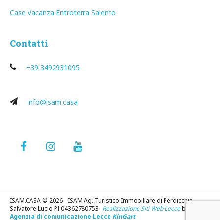
Case Vacanza Entroterra Salento
Contatti
+39 3492931095
info@isam.casa
ISAM.CASA © 2026 - ISAM Ag. Turistico Immobiliare di Perdicchia
Salvatore Lucio PI 04362780753 -
Realizzazione Siti Web Lecce
by
Agenzia di comunicazione Lecce
KinGart