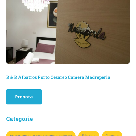
B & B Albatros Porto Cesareo Camera Madreperla
Prenota
Categorie
Appartamento con veranda esterna
Bilocale
Doppia