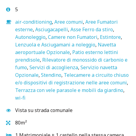
5
air-conditioning
,
Aree comuni
,
Aree Fumatori
esterne
,
Asciugacapelli
,
Asse Ferro da stiro
,
Autonoleggio
,
Camere non Fumatori
,
Estintore
,
Lenzuola e Asciugamani a noleggio
,
Navetta
aeroportuale Opzionale
,
Patio esterno lettini
prendisole
,
Rilevatore di monossido di carbonio e
fumo
,
Servizi di accoglienza
,
Servizio navetta
Opzionale
,
Stendino
,
Telecamere a circuito chiuso
e/o dispositivi di registrazione nelle aree comuni
,
Terrazza con vele parasole e mobili da giardino
,
wi-fi
Vista su strada comunale
80m²
1 Matrimoniale + 1 castello nella stessa camera