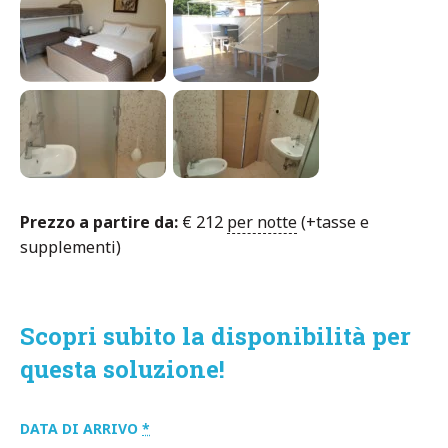
Prezzo a partire da:
€
212
per notte
(+tasse e
supplementi)
Scopri subito la disponibilità per
questa soluzione!
DATA DI ARRIVO
*