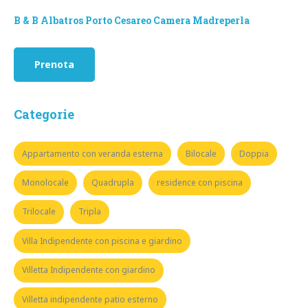
B & B Albatros Porto Cesareo Camera Madreperla
Prenota
Categorie
Appartamento con veranda esterna
Bilocale
Doppia
Monolocale
Quadrupla
residence con piscina
Trilocale
Tripla
Villa Indipendente con piscina e giardino
Villetta Indipendente con giardino
Villetta indipendente patio esterno