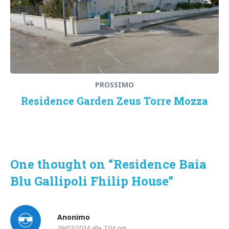
PROSSIMO
Residence Garden Zeus Torre Mozza
One thought on “
Residence Baia
Blu Gallipoli Fhilip House
”
Anonimo
29/07/2024 alle 7:04 pm