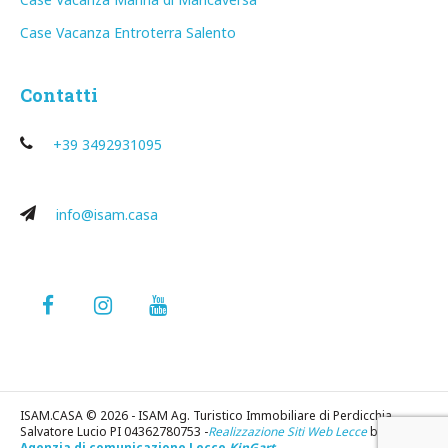
Case Vacanza Entroterra Salento
Contatti
+39 3492931095
info@isam.casa
ISAM.CASA © 2026 - ISAM Ag. Turistico Immobiliare di Perdicchia
Salvatore Lucio PI 04362780753 -
Realizzazione Siti Web Lecce
by
Agenzia di comunicazione Lecce
KinGart